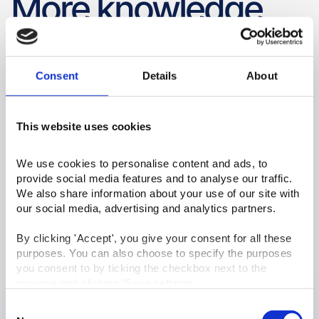
More knowledge
and cases
Consent
Details
About
This website uses cookies
We use cookies to personalise content and ads, to 
provide social media features and to analyse our traffic. 
We also share information about your use of our site with 
our social media, advertising and analytics partners.
Automatisering i praksis – fra
By clicking 'Accept', you give your consent for all these 
purposes. You can also choose to specify the purposes 
USB til effektivitet med ét klik
you consent to by ticking the checkbox next to the 
purpose and clicking 'Save settings'.
Fra USB og manuel indtastning til automatiseret dataoverførsel
og smartere fakturering – vi skaber effektive arbejdsgange.
Consent
You may withdraw your consent at any time by clicking 
Udforsk