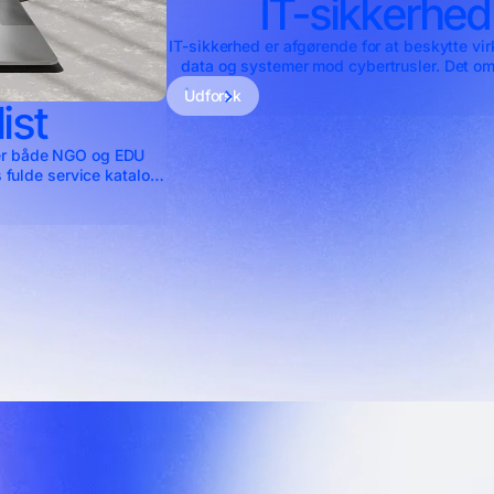
IT-sikkerhed
IT-sikkerhed er afgørende for at beskytte v
data og systemer mod cybertrusler. Det omf
områder, herunder cybersikkerhed, sikkerhe
Udforsk
MDR, EPP, sikker mail og IT-rådgivn
ist
der både NGO og EDU
 fulde service katalog
et fulde potentiale af
 nye højder.