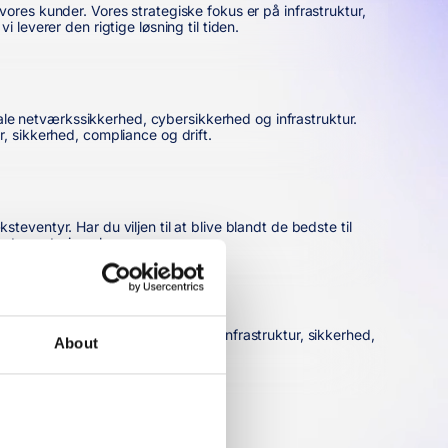
ores kunder. Vores strategiske fokus er på infrastruktur,
leverer den rigtige løsning til tiden.
e netværkssikkerhed, cybersikkerhed og infrastruktur.
, sikkerhed, compliance og drift.
ventyr. Har du viljen til at blive blandt de bedste til
bet som trainee hos os.
MDM
r. Vores strategiske fokus er på infrastruktur, sikkerhed,
About
 rigtige løsning til tiden.