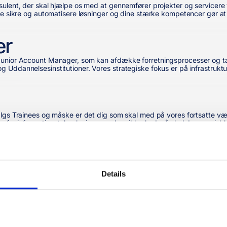
ulent, der skal hjælpe os med at gennemfører projekter og servicere v
e sikre og automatisere løsninger og dine stærke kompetencer gør at vi 
er
Junior Account Manager, som kan afdække forretningsprocesser og tal
Uddannelsesinstitutioner. Vores strategiske fokus er på infrastruktur
gs Trainees og måske er det dig som skal med på vores fortsatte vækste
en for informationsteknologier og cybersikkerhed, så skal du søge job
rosoft Intune, OneDrive, 
skal hjælpe os med at gennemfører projekter og servicere vores kunde
Details
utomatisere løsninger og dine stærke kompetencer gør at vi leverer den