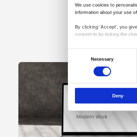
We use cookies to personalise
information about your use of
By clicking 'Accept', you giv
consent to by ticking the che
Se fl
You may withdraw your consent
Consent
Necessary
Selection
You can read more about how
clicking the 
link
.
Deny