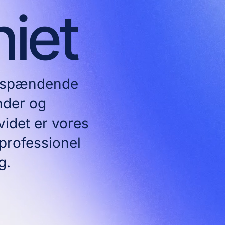
iet
n spændende
under og
videt er vores
 professionel
g.