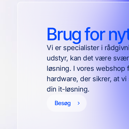
Brug for ny
Vi er specialister i rådgiv
udstyr, kan det være svært
løsning. I vores webshop f
hardware, der sikrer, at v
din it-løsning.
Besøg