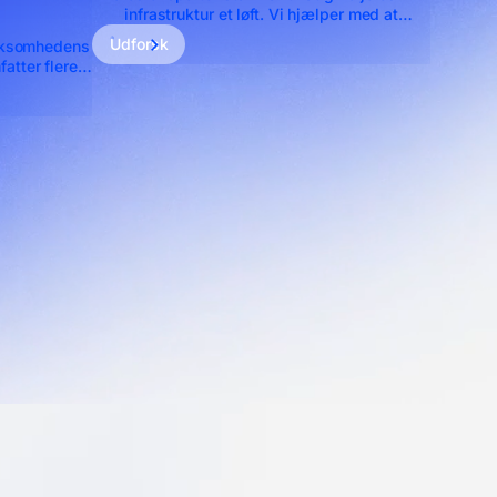
infrastruktur et løft. Vi hjælper med at
designe, optimere og vedligeholde en
Udforsk
irksomhedens
infrastruktur, der passer præcis til jeres
atter flere
behov.
dstjek, EDR,
ing.