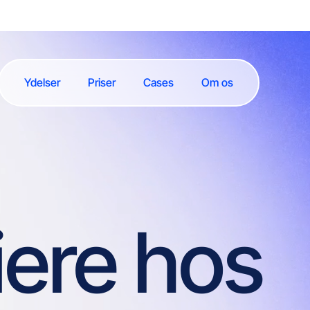
Ydelser
Priser
Cases
Om os
iere ho