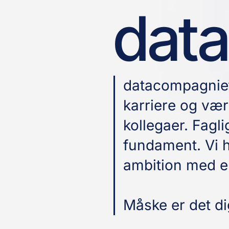
dat
datacompagniet
karriere og vær
kollegaer. Fagli
fundament. Vi h
ambition med en
Måske er det di