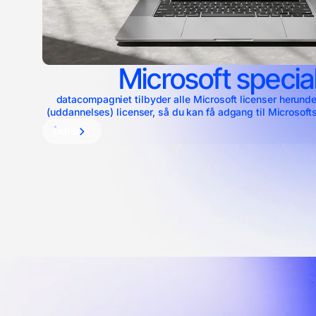
Microsoft special
datacompagniet tilbyder alle Microsoft licenser herun
(uddannelses) licenser, så du kan få adgang til Microsofts
til en fordelagtig pris. Lad os hjælpe dig med at udnytte d
Udforsk
Microsofts løsninger og tage din virksomhed til