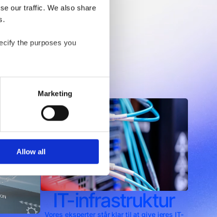
e our traffic. We also share 
s.
ecify the purposes you 
delser
er of the website.
Marketing
process personal data by 
Allow all
IT-infrastruktur
Vores eksperter står klar til at give jeres IT-