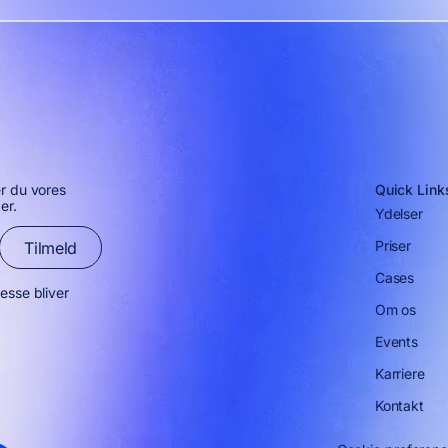
er du vores
Quick Link
er.
Ydelser
Priser
Tilmeld
Cases
esse bliver
Om os
Events
Karriere
Kontakt