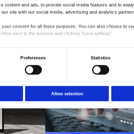
 content and ads, to provide social media features and to analys
 our site with our social media, advertising and analytics partner
e your consent for all these purposes. You can also choose to sp
ckbox next to the purpose and clicking 'Save settings'.
ere af vores y
 at any time by clicking the small icon at the bottom right corn
Preferences
Statistics
 we use cookies and other technologies and how we collect and 
Allow selection