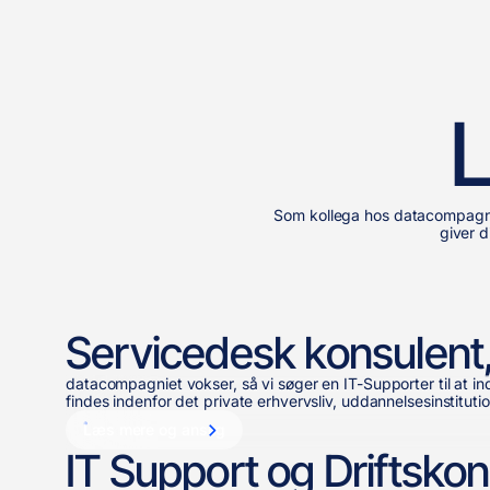
L
Som kollega hos datacompagnie
giver d
Servicedesk konsulent
datacompagniet vokser, så vi søger en IT-Supporter til at i
findes indenfor det private erhvervsliv, uddannelsesinstituti
Læs mere og ansøg
IT Support og Driftsko