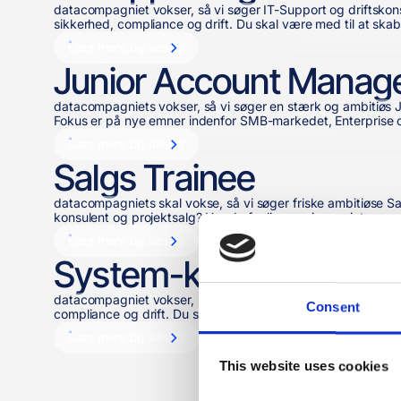
datacompagniet vokser, så vi søger IT-Support og driftskons
sikkerhed, compliance og drift. Du skal være med til at skab
Læs mere og ansøg
Junior Account Manag
datacompagniets vokser, så vi søger en stærk og ambitiøs 
Fokus er på nye emner indenfor SMB-markedet, Enterprise og 
Læs mere og ansøg
Salgs Trainee
datacompagniets skal vokse, så vi søger friske ambitiøse Sal
konsulent og projektsalg? Har du faglig passion og interess
Læs mere og ansøg
System-konsulent, Mic
datacompagniet vokser, så vi søger IT-Systemkonsulent, der 
Consent
compliance og drift. Du skal være med til at skabe sikre og a
Læs mere og ansøg
This website uses cookies