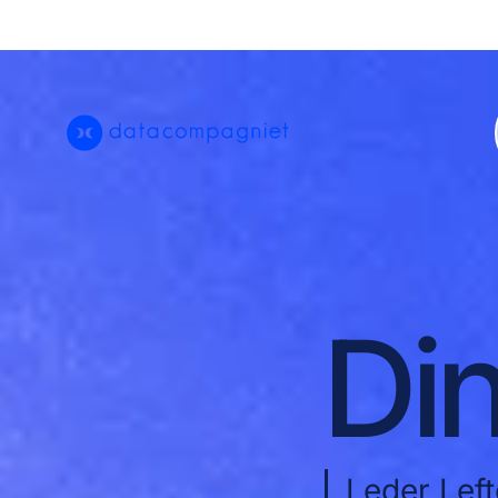
Din
Leder I ef