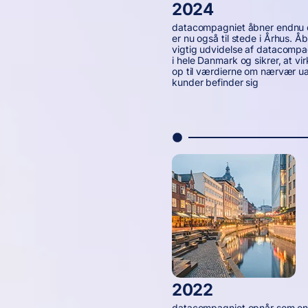
2024
datacompagniet åbner endnu et
er nu også til stede i Århus. 
vigtig udvidelse af datacompa
i hele Danmark og sikrer, at v
op til værdierne om nærvær uan
kunder befinder sig
2022
datacompagniet opnår som en a