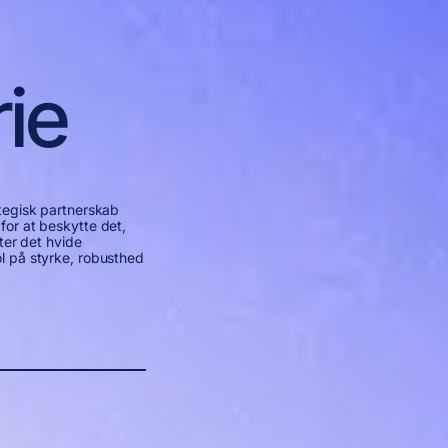
rie
tegisk partnerskab
or at beskytte det,
tter det hvide
l på styrke, robusthed