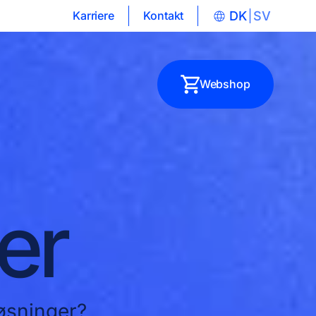
Karriere
Kontakt
DK
SV
Webshop
er
løsninger?