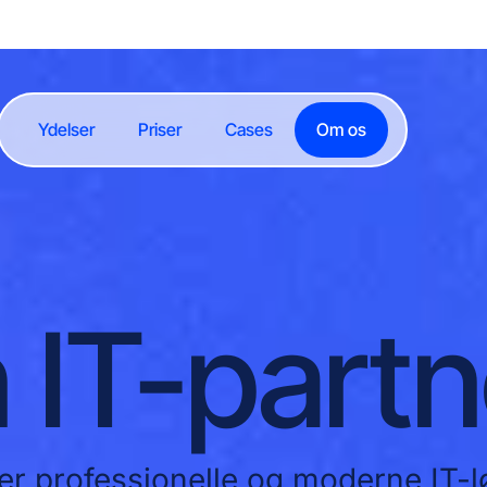
Ydelser
Priser
Cases
Om os
 IT-partn
ter professionelle og moderne IT-