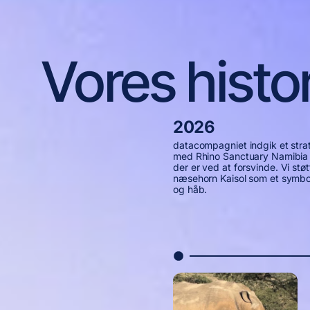
Vores histo
2026
datacompagniet indgik et stra
med Rhino Sanctuary Namibia f
der er ved at forsvinde. Vi stø
næsehorn Kaisol som et symbo
og håb.