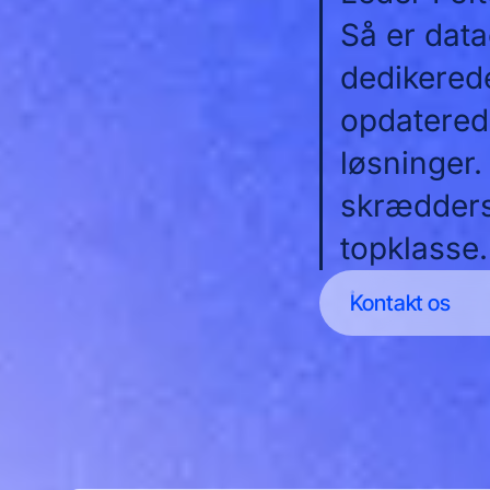
Så er data
dedikerede
opdatered
løsninger.
skræddersy
topklasse. 
Kontakt os