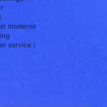
er
d
est moderne
ning
n service i