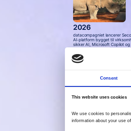
2026
datacompagniet lancerer Secor
AI‑platform bygget til virkso
sikker AI, Microsoft Copilot og
datacompagniet produktionskla
skaber reel forretningsværdi.
Consent
This website uses cookies
We use cookies to personalise
information about your use of