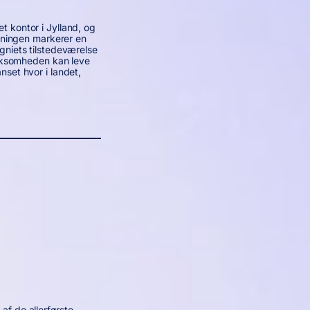
 kontor i Jylland, og
Åbningen markerer en
gniets tilstedeværelse
irksomheden kan leve
set hvor i landet,
f de allerførste