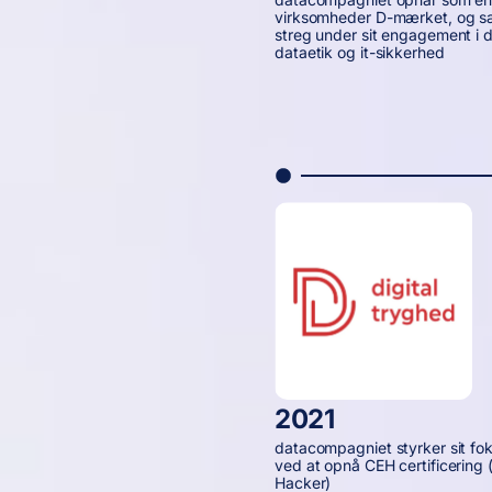
virksomheder D-mærket, og s
streg under sit engagement i 
dataetik og it-sikkerhed
2021
datacompagniet styrker sit fo
ved at opnå CEH certificering (
Hacker)