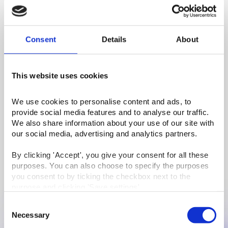
Consent
Details
About
This website uses cookies
Automatisering i praksis – fra
We use cookies to personalise content and ads, to 
provide social media features and to analyse our traffic. 
USB til effektivitet med ét klik
We also share information about your use of our site with 
our social media, advertising and analytics partners.
Fra USB og manuel indtastning til automatiseret dataoverførsel
og smartere fakturering – vi skaber effektive arbejdsgange.
By clicking 'Accept', you give your consent for all these 
Udforsk
purposes. You can also choose to specify the purposes 
you consent to by ticking the checkbox next to the 
purpose and clicking 'Save settings'.
Consent
You may withdraw your consent at any time by clicking 
Necessary
Selection
the small icon at the bottom right corner of the website.