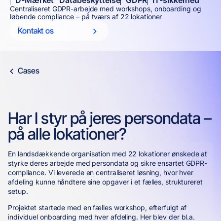
D-Mærket
Databeskyttelse
GDPR
IT-sikkerhed
Centraliseret GDPR-arbejde med workshops, onboarding og
løbende compliance – på tværs af 22 lokationer
Kontakt os
Cases
Har I styr på jeres persondata –
på alle lokationer?
En landsdækkende organisation med 22 lokationer ønskede at
styrke deres arbejde med persondata og sikre ensartet GDPR-
compliance. Vi leverede en centraliseret løsning, hvor hver
afdeling kunne håndtere sine opgaver i et fælles, struktureret
setup.
Projektet startede med en fælles workshop, efterfulgt af
individuel onboarding med hver afdeling. Her blev der bl.a.