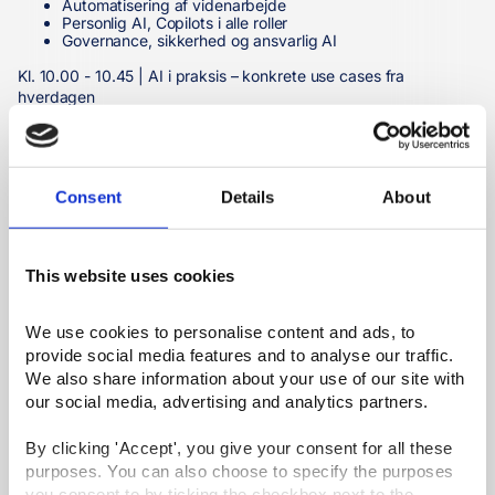
Automatisering af videnarbejde
Personlig AI, Copilots i alle roller
Governance, sikkerhed og ansvarlig AI
Kl. 10.00 - 10.45 | AI i praksis – konkrete use cases fra
hverdagen
Vi viser konkrete scenarier med høj genkendelighed:
Administration & drift
Consent
Details
About
Automatisk opsummering af møder og dokumenter
Generering af beslutningsgrundlag og handleplan for
dagen
Automatisering af gentagne opgaver
This website uses cookies
Salgs- & kundedialog
AI som sparringspartner i salg
We use cookies to personalise content and ads, to 
Automatisering af tilbud, mails og opfølgning
provide social media features and to analyse our traffic. 
Bedre mødeforberedelse og referater
We also share information about your use of our site with 
Kl. 10.45 - 11.00 | Prompting-eksempler (god vs. dårlig brug)
our social media, advertising and analytics partners.
Live eksempler på god vs. dårlig prompting
By clicking 'Accept', you give your consent for all these 
Hvorfor mange ikke får værdi ud af AI
Hvordan du sikrer kvalitet i output
purposes. You can also choose to specify the purposes 
you consent to by ticking the checkbox next to the 