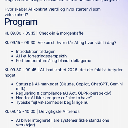
Hvor skaber AI konkret værdi og hvor starter vi som
virksomhed?
Program
Kl. 09.00 - 09.15 | Check-in & morgenkaffe
Kl. 09.15 – 09.30: Velkomst, hvor står AI og hvor står I i dag?
Introduktion til dagen
AI i et forretningsperspektiv
Kort temperaturmåling blandt deltagerne
Kl. 09.30 - 09.45 | AI-landskabet 2026, det der faktisk betyder
noget
Status på AI-markedet (Claude, Copilot, ChatGPT, Gemini
m.fl.)
Regulering & compliance (AI Act, GDPR-perspektiv)
Hvorfor AI ikke længere er “nice to have”
Typiske fejl virksomheder begår lige nu
Kl. 09.45 - 10.00 | De vigtigste AI trends
AI bliver integreret i alle systemer (ikke standalone
værktøjer)