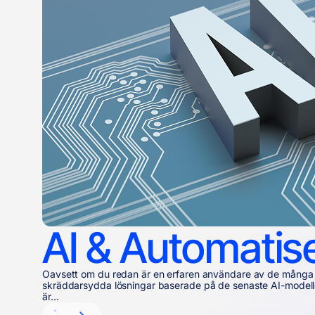
AI & Automatis
Oavsett om du redan är en erfaren användare av de många AI-l
skräddarsydda lösningar baserade på de senaste AI-modellerna
är...
Läs mer