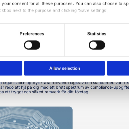
e your consent for all these purposes. You can also choose to sp
ckbox next to the purpose and clicking 'Save settings'.
 at any time by clicking the small icon at the bottom right corn
Preferences
Statistics
 we use cookies and other technologies and how we collect and 
er vara din IT-avdelning. Våra experter ser till att dina system allti
ppstår. Vi kan också hjälpa till att optimera din IT-infrastruktur för
iance
Allow selection
in organisation uppfyller alla relevanta lagkrav och standarder. Vårt t
 är redo att hjälpa dig med ett brett spektrum av compliance-uppgif
pa ett tryggt och säkert ramverk för ditt företag.