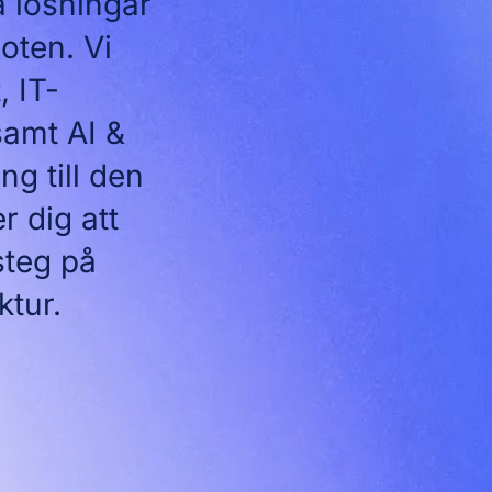
a lösningar
oten. Vi
, IT-
samt AI &
ng till den
r dig att
steg på
ktur.