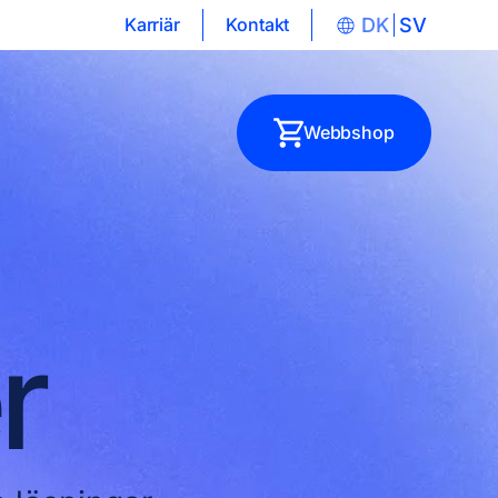
Karriär
Kontakt
DK
SV
Webbshop
r