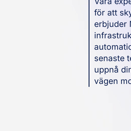
Våra expe
för att s
erbjuder 
infrastru
automatio
senaste t
uppnå din
vägen mot