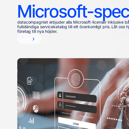
Microsoft-speci
datacompagniet erbjuder alla Microsoft-licenser inklusive båd
fullständiga servicekatalog till ett överkomligt pris. Låt oss h
företag till nya höjder.
Läs mer