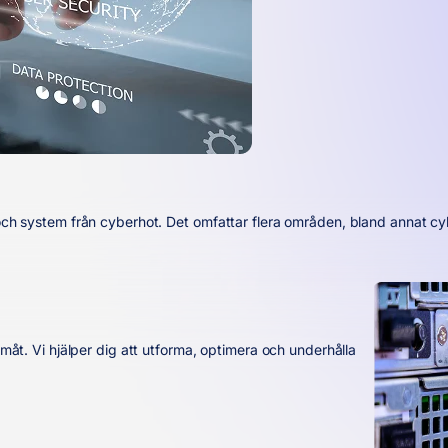
a och system från cyberhot. Det omfattar flera områden, bland annat c
amåt. Vi hjälper dig att utforma, optimera och underhålla