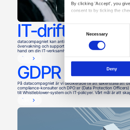
By clicking 'Accept', you giv
consent to by ticking the che
IT-drift
You may withdraw your consent
Consent
Necessary
Selection
You can read more about how
datacompagniet kan antingen komplettera din IT-avdelning ell
clicking the 
link
.
övervakning och support för att förebygga problem innan de u
hand om din IT-verksamhet...
Läs mer
GDPR & Compl
Deny
På datacompagniet är vi dedikerade till att säkerställa att d
compliance-konsulter och DPO:er (Data Protection Officers)
till Whistleblower-system och IT-policyer. Vårt mål är att ska
Läs mer