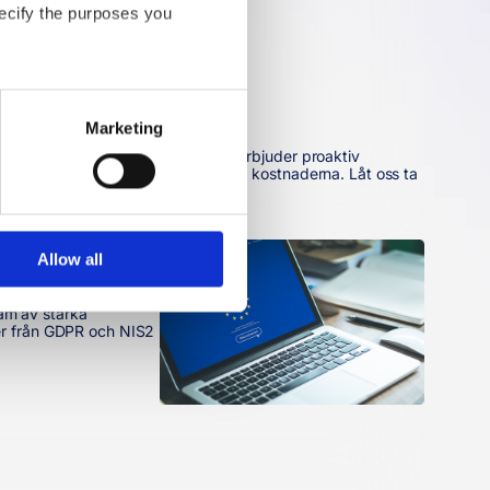
ecify the purposes you 
er of the website.
Marketing
process personal data by 
d är uppdaterade och säkra, och vi erbjuder proaktiv
 att förbättra prestandan och minska kostnaderna. Låt oss ta
Allow all
eam av starka
ter från GDPR och NIS2